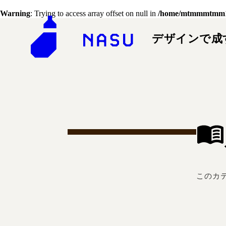
Warning
: Trying to access array offset on null in
/home/mtmmmtmm1803
デザインで成
このカテ