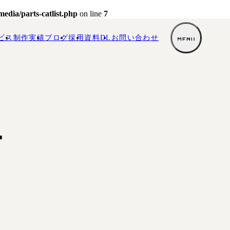
dia/parts-catlist.php
on line
7
ビス
制作実績
ブログ
採用
資料DL
お
問い合わせ
ー