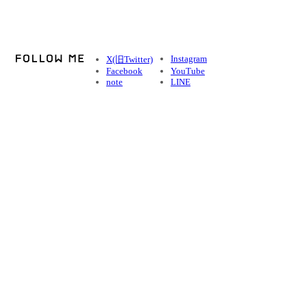
Instagram
X(旧Twitter)
Facebook
YouTube
note
LINE