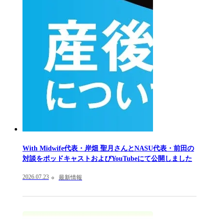
With Midwife代表・岸畑 聖月さんとNASU代表・前田の
対談をポッドキャストおよびYouTubeにて公開しました
2026.07.23
最新情報