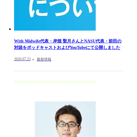
With Midwife代表・岸畑 聖月さんとNASU代表・前田の
対談をポッドキャストおよびYouTubeにて公開しました
2026.07.23
最新情報