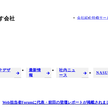
す会社
会社紹介
特徴
サー
クデザ
最新情
社内ニュ
NASU
報
ース
Web担当者Forumに代表・前田の登壇レポートが掲載されま