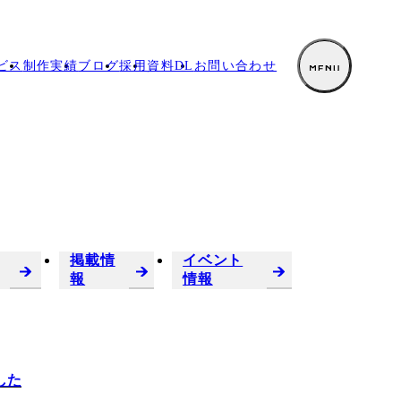
ビス
制作実績
ブログ
採用
資料DL
お
問い合わせ
掲載情
イベント
報
情報
した