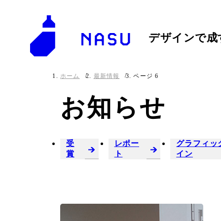
デザインで成
ホーム
最新情報
ページ 6
お知らせ
受
レポー
グラフィッ
賞
ト
イン