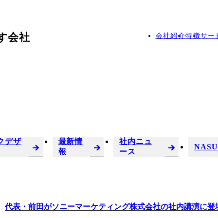
す会社
会社紹介
特徴
サー
クデザ
最新情
社内ニュ
NASU
報
ース
代表・前田がソニーマーケティング株式会社の社内講演に登