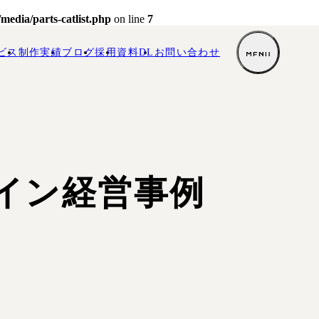
edia/parts-catlist.php
on line
7
ビス
制作実績
ブログ
採用
資料DL
お
問い合わせ
ザイン経営事例