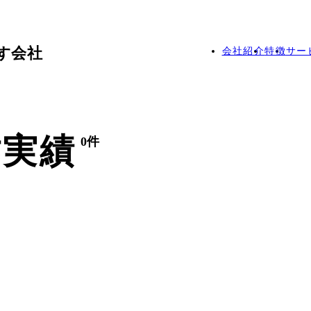
す会社
会社紹介
特徴
サー
作実績
0件