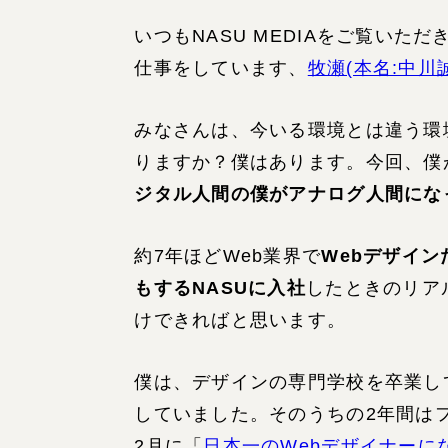
いつもNASU MEDIAをご覧いた
仕事をしています、
牧瀬(本名:中川
みなさんは、今いる環境とは違う環
りますか？僕はあります。今回、僕が
ジタル人間の僕がアナログ人間にな
約7年ほどWeb業界で
Webデザイ
もするNASUに入社
したときのリア
けできればと思います。
僕は、デザインの専門学校を卒業し
していました。そのうちの2年間はフ
2月に「
日本一のWebデザイナーに