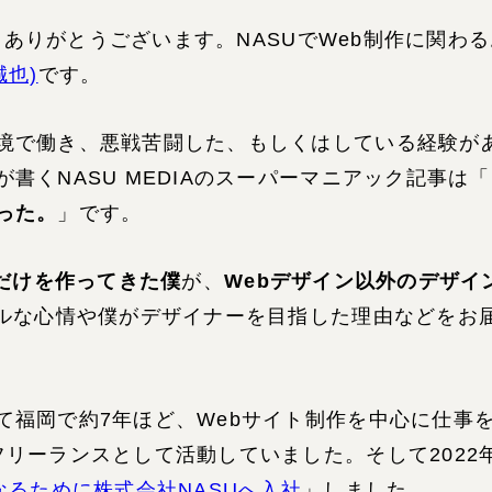
だきありがとうございます。NASUでWeb制作に関わ
誠也)
です。
境で働き、悪戦苦闘した、もしくはしている経験が
書くNASU MEDIAのスーパーマニアック記事は「
った。
」です。
ンだけを作ってきた僕
が、
Webデザイン以外のデザイ
ルな心情や僕がデザイナーを目指した理由などをお
て福岡で約7年ほど、Webサイト制作を中心に仕事
リーランスとして活動していました。そして2022
なるために株式会社NASUへ入社
」しました。