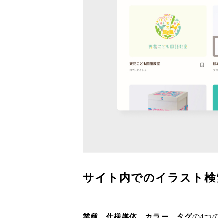
サイト内でのイラスト検
業種、仕様媒体、カラー、タグ
の4つ