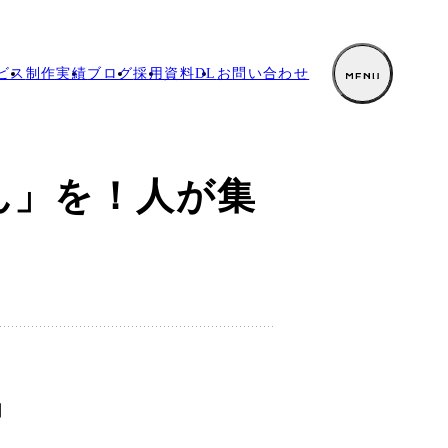
ビス
制作実績
ブログ
採用
資料DL
お
問い合わせ
ん」を！人が集
制