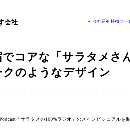
す会社
会社紹介
特徴
サー
縮でコアな「サラタメさ
ークのようなデザイン
のPodcast「サラタメの100%ラジオ」のメインビジュアルを